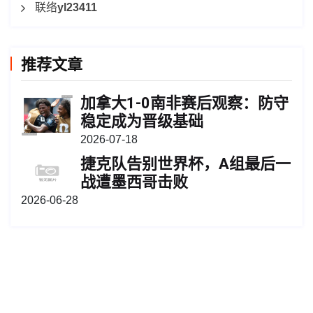
联络
yl23411
推荐文章
加拿大1-0南非赛后观察：防守
稳定成为晋级基础
2026-07-18
捷克队告别世界杯，A组最后一
战遭墨西哥击败
2026-06-28