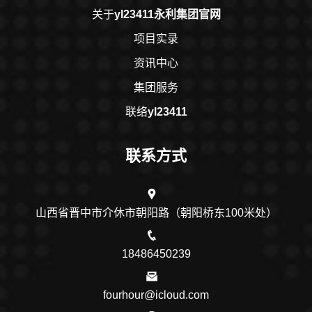
关于
yl23411永利集团官网
项目实录
资讯中心
集团服务
联络
yl23411
联系方式
山西省晋中市介休市朝阳路（朝阳桥东100米处）
18486450239
fourhour@icloud.com