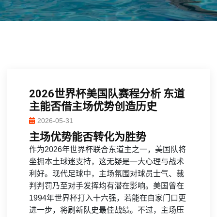
2026世界杯美国队赛程分析 东道
主能否借主场优势创造历史
2026-05-31
主场优势能否转化为胜势
作为2026年世界杯联合东道主之一，美国队将
坐拥本土球迷支持，这无疑是一大心理与战术
利好。现代足球中，主场氛围对球员士气、裁
判判罚乃至对手发挥均有潜在影响。美国曾在
1994年世界杯打入十六强，若能在自家门口更
进一步，将刷新队史最佳战绩。不过，主场压