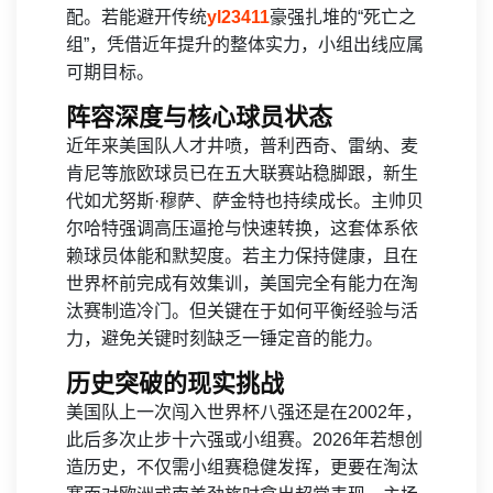
配。若能避开传统
yl23411
豪强扎堆的“死亡之
组”，凭借近年提升的整体实力，小组出线应属
可期目标。
阵容深度与核心球员状态
近年来美国队人才井喷，普利西奇、雷纳、麦
肯尼等旅欧球员已在五大联赛站稳脚跟，新生
代如尤努斯·穆萨、萨金特也持续成长。主帅贝
尔哈特强调高压逼抢与快速转换，这套体系依
赖球员体能和默契度。若主力保持健康，且在
世界杯前完成有效集训，美国完全有能力在淘
汰赛制造冷门。但关键在于如何平衡经验与活
力，避免关键时刻缺乏一锤定音的能力。
历史突破的现实挑战
美国队上一次闯入世界杯八强还是在2002年，
此后多次止步十六强或小组赛。2026年若想创
造历史，不仅需小组赛稳健发挥，更要在淘汰