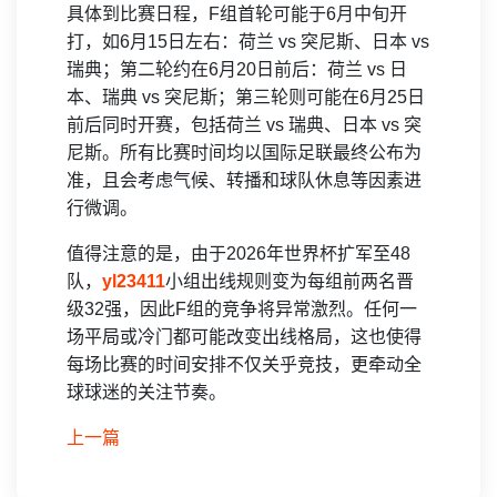
具体到比赛日程，F组首轮可能于6月中旬开
打，如6月15日左右：荷兰 vs 突尼斯、日本 vs
瑞典；第二轮约在6月20日前后：荷兰 vs 日
本、瑞典 vs 突尼斯；第三轮则可能在6月25日
前后同时开赛，包括荷兰 vs 瑞典、日本 vs 突
尼斯。所有比赛时间均以国际足联最终公布为
准，且会考虑气候、转播和球队休息等因素进
行微调。
值得注意的是，由于2026年世界杯扩军至48
队，
yl23411
小组出线规则变为每组前两名晋
级32强，因此F组的竞争将异常激烈。任何一
场平局或冷门都可能改变出线格局，这也使得
每场比赛的时间安排不仅关乎竞技，更牵动全
球球迷的关注节奏。
上一篇