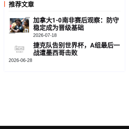
推荐文章
加拿大1-0南非赛后观察：防守
稳定成为晋级基础
2026-07-18
捷克队告别世界杯，A组最后一
战遭墨西哥击败
2026-06-28