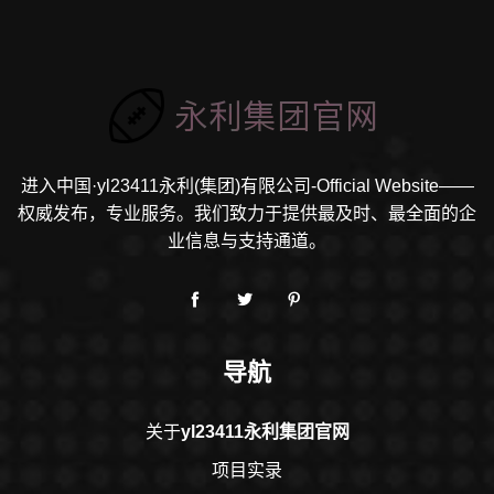
进入中国·yl23411永利(集团)有限公司-Official Website——
权威发布，专业服务。我们致力于提供最及时、最全面的企
业信息与支持通道。
导航
关于
yl23411永利集团官网
项目实录