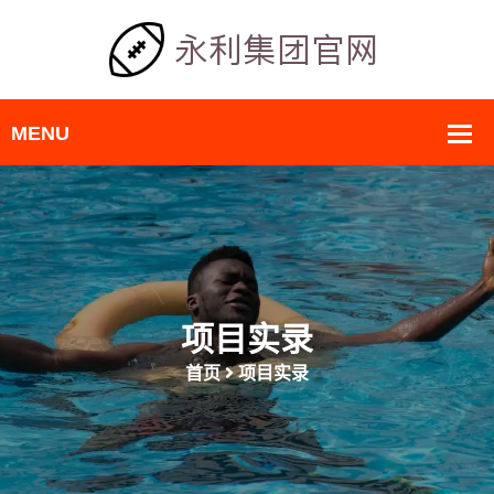
项目实录
首页
项目实录