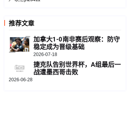
推荐文章
加拿大1-0南非赛后观察：防守
稳定成为晋级基础
2026-07-18
捷克队告别世界杯，A组最后一
战遭墨西哥击败
2026-06-28