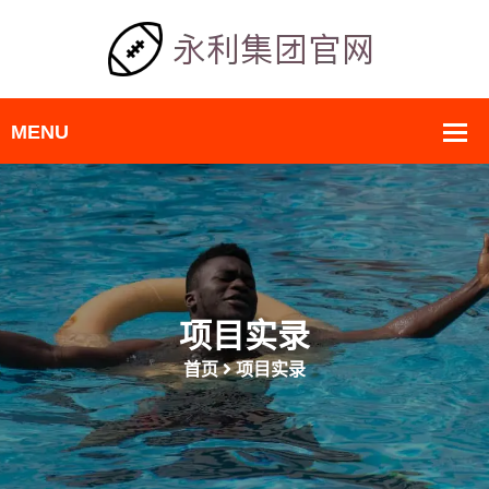
项目实录
首页
项目实录