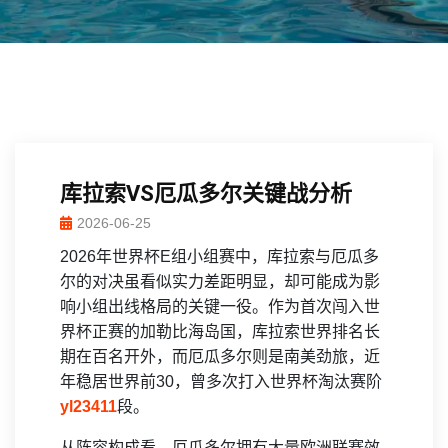
库拉索VS厄瓜多尔关键战分析
2026-06-25
2026年世界杯E组小组赛中，库拉索与厄瓜多
尔的对决虽看似实力差距明显，却可能成为影
响小组出线格局的关键一役。作为首次闯入世
界杯正赛的加勒比海岛国，库拉索世界排名长
期在百名开外，而厄瓜多尔则是南美劲旅，近
年稳居世界前30，曾多次打入世界杯淘汰赛阶
yl23411
段。
从阵容构成看，厄瓜多尔拥有大量欧洲联赛效