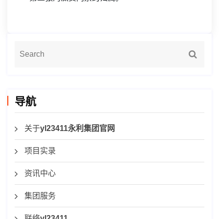
导航
关于
yl23411永利集团官网
项目实录
资讯中心
集团服务
联络
yl23411