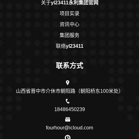
关于
yl23411永利集团官网
项目实录
资讯中心
集团服务
联络
yl23411
联系方式
山西省晋中市介休市朝阳路（朝阳桥东100米处）
18486450239
fourhour@icloud.com