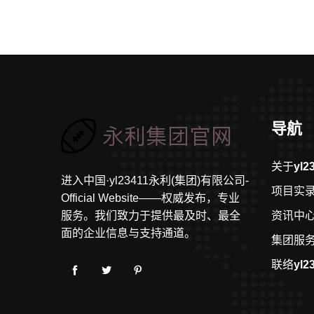
导航
关于
yl
进入中国·yl23411永利(集团)有限公司-
项目实
Official Website——权威发布，专业
服务。我们致力于提供最及时、最全
资讯中
面的企业信息与支持通道。
集团服
联络
yl2