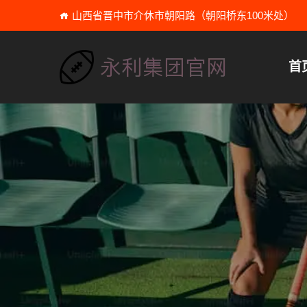
山西省晋中市介休市朝阳路（朝阳桥东100米处）
首