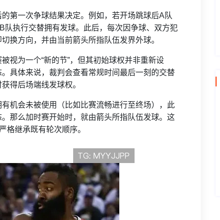
后的第一次争球结果决定。例如，若开场跳球后A队
B队执行交替拥有发球。此后，每次因争球、双方犯
即切换方向，并由当前箭头所指队伍发界外球。
被视为一个“新的节”，但其初始球权并非重新设
态。具体来说，裁判会查看常规时间最后一刻的交替
时获得后场端线发球权。
拥有机会未被使用（比如比赛流畅进行至终场），此
态。那么加时赛开始时，就由箭头所指队伍发球。这
是严格继承既有轮次顺序。