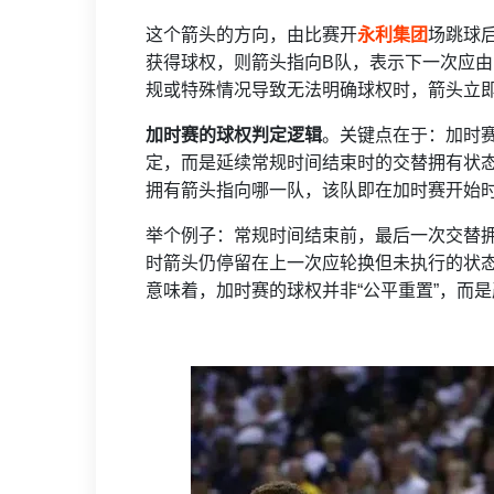
这个箭头的方向，由比赛开
永利集团
场跳球
获得球权，则箭头指向B队，表示下一次应由
规或特殊情况导致无法明确球权时，箭头立
加时赛的球权判定逻辑
。关键点在于：加时赛
定，而是延续常规时间结束时的交替拥有状
拥有箭头指向哪一队，该队即在加时赛开始
举个例子：常规时间结束前，最后一次交替
时箭头仍停留在上一次应轮换但未执行的状
意味着，加时赛的球权并非“公平重置”，而