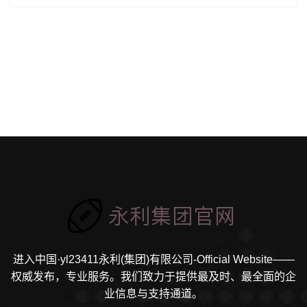
进入中国·yl23411永利(集团)有限公司-Official Website——
权威发布，专业服务。我们致力于提供最及时、最全面的企
业信息与支持通道。