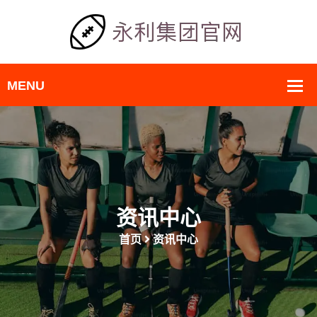
资讯中心
首页
资讯中心