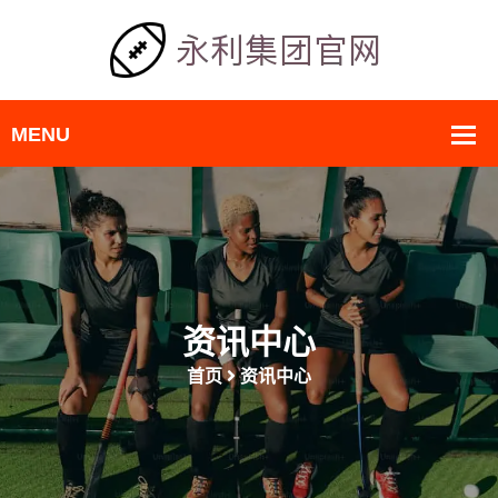
资讯中心
首页
资讯中心