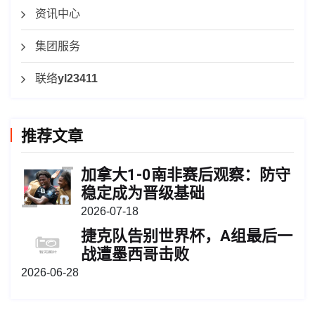
资讯中心
集团服务
联络
yl23411
推荐文章
加拿大1-0南非赛后观察：防守
稳定成为晋级基础
2026-07-18
捷克队告别世界杯，A组最后一
战遭墨西哥击败
2026-06-28