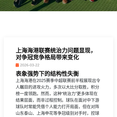
上海海港联赛统治力问题显现，
对争冠竞争格局带来变化
2026-03-22
表象强势下的结构性失衡
上海海港在2025赛季中超联赛前半程展现出令
人瞩目的进攻火力，多次以大比分取胜，积分
榜一度领跑。然而，这种“统治力”更多体现在
结果层面，而非过程控制。球队在面对中下游
球队时常能凭借个人能力打开局面，但在对阵
山东泰山、上海申花等争冠级别对手时，控球