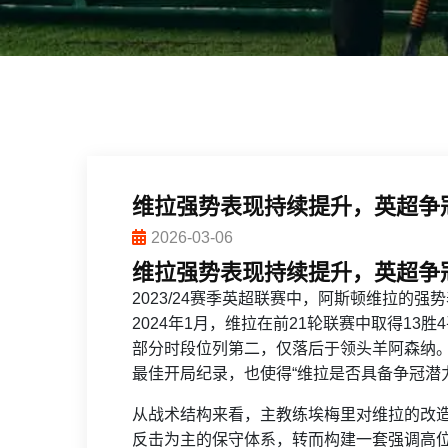
维拉强势表现持续提升，英超争
2026-03-06
维拉强势表现持续提升，英超争
2023/24赛季英超联赛中，阿斯顿维拉的
2024年1月，维拉在前21轮联赛中取得13
部分时段位列第二，仅落后于领头羊阿森纳。这
最佳开局纪录，也使得“维拉是否具备争冠潜
从战术结构来看，主教练埃梅里对维拉的改
反击为主的保守体系，转而构建一套强调高