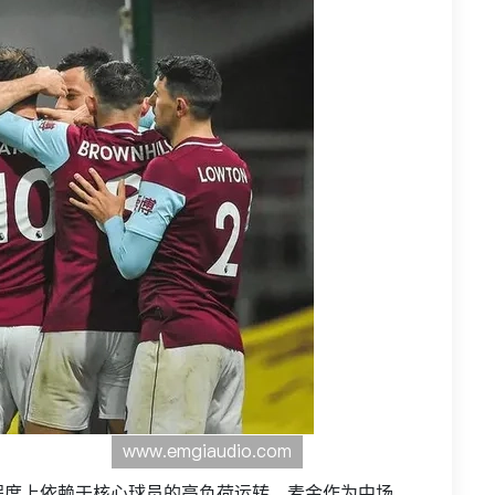
程度上依赖于核心球员的高负荷运转。麦金作为中场