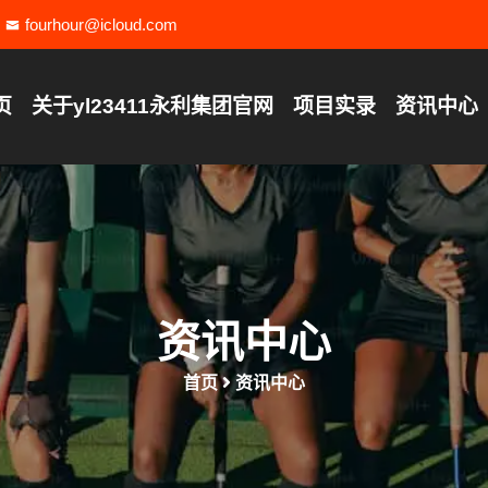
fourhour@icloud.com
页
关于
yl23411永利集团官网
项目实录
资讯中心
资讯中心
首页
资讯中心