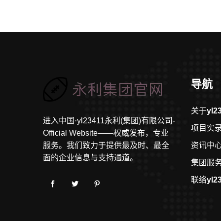
导航
关于
yl
进入中国·yl23411永利(集团)有限公司-
项目实
Official Website——权威发布，专业
服务。我们致力于提供最及时、最全
资讯中
面的企业信息与支持通道。
集团服
联络
yl2