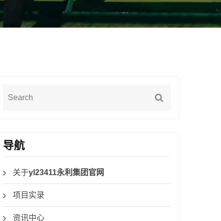
导航
关于
yl23411永利集团官网
项目实录
资讯中心