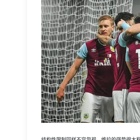
结构性限制同样不容忽视。维拉的强势很大