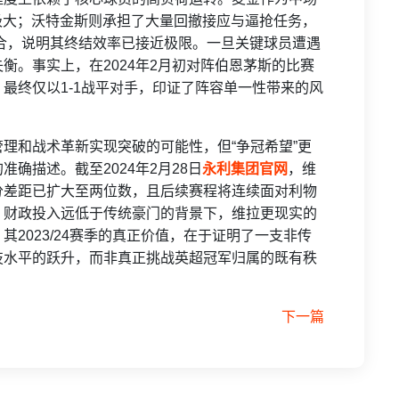
围极大；沃特金斯则承担了大量回撤接应与逼抢任务，
合，说明其终结效率已接近极限。一旦关键球员遭遇
衡。事实上，在2024年2月初对阵伯恩茅斯的比赛
最终仅以1-1战平对手，印证了阵容单一性带来的风
理和战术革新实现突破的可能性，但“争冠希望”更
确描述。截至2024年2月28日
永利集团官网
，维
分差距已扩大至两位数，且后续赛程将连续面对利物
、财政投入远低于传统豪门的背景下，维拉更现实的
2023/24赛季的真正价值，在于证明了一支非传
技水平的跃升，而非真正挑战英超冠军归属的既有秩
下一篇